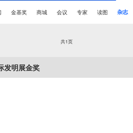
闻
金基奖
商城
会议
专家
读图
杂志
共
1
页
际发明展金奖