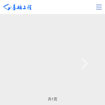
共
1
页