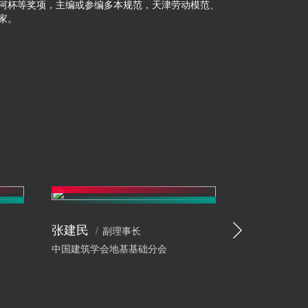
河杯等奖项，主编或参编多本规范，天津劳动模范、
家。
张建民
王铁宏
副理事长
原
中国建筑学会地基基础分会
住房和城乡建