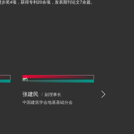
步奖4项，获得专利20余项，发表期刊论文7余篇。
张建民
王铁宏
副理事长
原
中国建筑学会地基基础分会
住房和城乡建