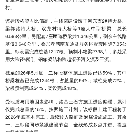
村。
该标段桥梁占比偏高，主线需建设滚子河东支2#特大桥、
梁郭路特大桥、双龙村特大桥等9座大中型桥梁，总长
6.583公里，另配套7座匝道桥梁共1.346公里，剩余主线路
基仅3.646公里，叠加孝感南互通及服务区配套匝道7.35公
里。标段需完成桩基1317根、预制小箱梁2738片，多处采
用大跨径钢混、钢箱梁结构跨越滚子河支流及干流。
截至2026年5月底，二标段整体施工进度已达59%，其中
桥梁桩基已完成1244根，占总量的94%；墩柱完成72%，
梁板预制完成54%，架设完成48%。
受地质与用地因素影响，路基土石方施工进度偏缓，累计
仅完成总量的15%。按照施工计划，该标段土建工程将于
2026年底基本完工，后续转入路面及附属设施施工。其余
一、三标段同步紧跟建设节点，全线形成多点并进、提速