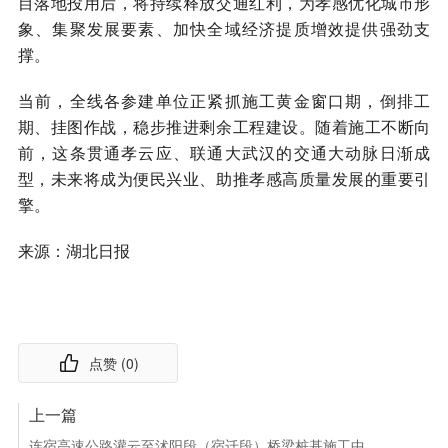
目落地投用后，将持续释放交通红利，为孝感优化城市形
象、集聚发展要素、加快全域经济提质增效提供强劲支
撑。
当前，全线各参建单位正紧抓施工黄金窗口期，倒排工
期、挂图作战，稳步推进剩余工程建设。随着施工不断向
前，这条贯通孝云应、联通大武汉的交通大动脉日渐成
型，未来将成为便民兴业、助推孝感高质量发展的重要引
擎。
来源：湖北日报
点赞 (
0
)
上一篇
连宿高速公路灌云至沭阳段（宿迁段）桥梁桩基施工中