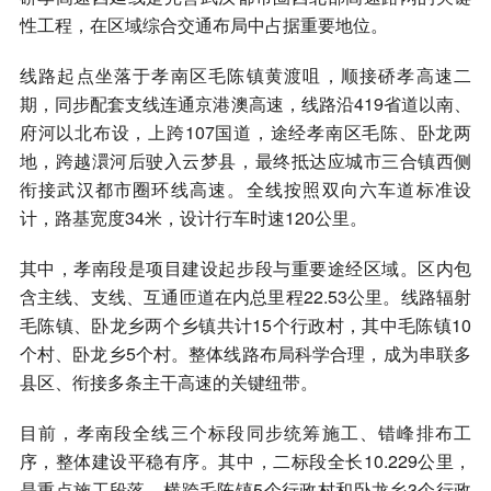
性工程，在区域综合交通布局中占据重要地位。
线路起点坐落于孝南区毛陈镇黄渡咀，顺接硚孝高速二
期，同步配套支线连通京港澳高速，线路沿419省道以南、
府河以北布设，上跨107国道，途经孝南区毛陈、卧龙两
地，跨越澴河后驶入云梦县，最终抵达应城市三合镇西侧
衔接武汉都市圈环线高速。全线按照双向六车道标准设
计，路基宽度34米，设计行车时速120公里。
其中，孝南段是项目建设起步段与重要途经区域。区内包
含主线、支线、互通匝道在内总里程22.53公里。线路辐射
毛陈镇、卧龙乡两个乡镇共计15个行政村，其中毛陈镇10
个村、卧龙乡5个村。整体线路布局科学合理，成为串联多
县区、衔接多条主干高速的关键纽带。
目前，孝南段全线三个标段同步统筹施工、错峰排布工
序，整体建设平稳有序。其中，二标段全长10.229公里，
是重点施工段落，横跨毛陈镇5个行政村和卧龙乡3个行政