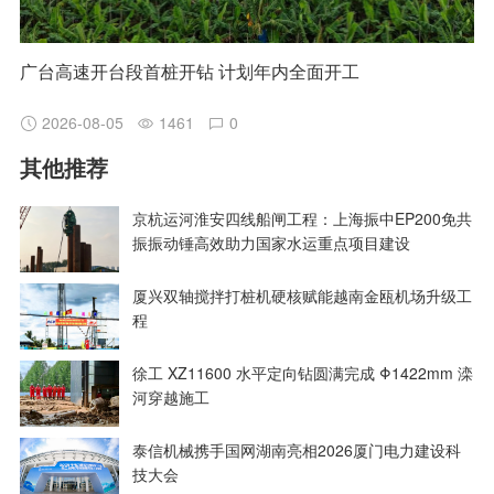
广台高速开台段首桩开钻 计划年内全面开工
2026-08-05
1461
0
其他推荐
京杭运河淮安四线船闸工程：上海振中EP200免共
振振动锤高效助力国家水运重点项目建设
厦兴双轴搅拌打桩机硬核赋能越南金瓯机场升级工
程
徐工 XZ11600 水平定向钻圆满完成 Φ1422mm 滦
河穿越施工
泰信机械携手国网湖南亮相2026厦门电力建设科
技大会