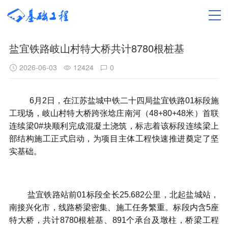
盐宜铁路岐山村特大桥共计8780根桩基
2026-06-03
12424
0
6
月
2
日，在江苏盐城中铁二十四局盐宜铁路
01
标段施
工现场，岐山村特大桥跨张埝庄南河（
48+80+48
米）首联
连续梁
0#
块顺利完成混凝土浇筑，标志着该标段连续梁上
部结构施工正式启动，为项目主体工程快速推进奠定了坚
实基础。
盐宜铁路站前
01
标段全长
25.682
公里，北起盐城站，
南接兴化市，线路桥梁密集、施工任务繁重。标段内含
5
座
特大桥，共计
8780
根桩基、
891
个承台及墩柱，桥梁工程