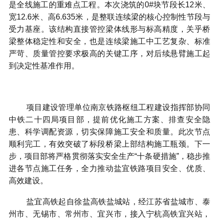
是全线施工的重难点工程。本次浇筑的
0#
块节段长
12
米、
宽
12.6
米、高
6.635
米，是整联连续梁的核心控制性节段与
受力基座。该结构直接管控梁体线形与标高精度，关乎桥
梁整体稳定性和安全，也是连续梁施工中工艺复杂、标准
严苛、质量管控要求极高的关键工序，对后续悬臂施工起
到决定性基准作用。
项目建设管理单位南京铁路枢纽工程建设指挥部协同
中铁二十四局项目部，提前优化施工方案、排查安全隐
患、科学调配资源，切实保障施工安全和质量。此次节点
顺利完工，有效突破了标段桥梁上部结构施工瓶颈。下一
步，项目部将严格贯彻落实安全生产“十条硬措施”，稳步推
进各节点施工任务，全力推动盐宜铁路项目安全、优质、
高效建设。
盐宜高铁起自徐盐高铁盐城站，经江苏省盐城市、泰
州市、无锡市、常州市、宜兴市，接入宁杭高铁宜兴站，