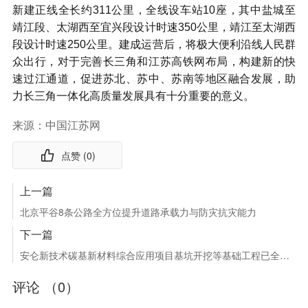
新建正线全长约
311
公里，全线设车站
10
座，其中盐城至
靖江段、太湖西至宜兴段设计时速
350
公里，靖江至太湖西
段设计时速
250
公里。建成运营后，将极大便利沿线人民群
众出行，对于完善长三角和江苏高铁网布局，构建新的快
速过江通道，促进苏北、苏中、苏南等地区融合发展，助
力长三角一体化高质量发展具有十分重要的意义。
来源：中国江苏网
点赞 (
0
)
上一篇
北京平谷8条公路全方位提升道路承载力与防灾抗灾能力
下一篇
安仑新技术碳基新材料综合应用项目基坑开挖等基础工程已全部完工
评论 （
0
）