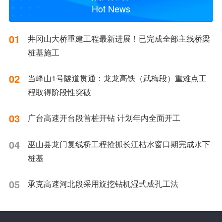
Hot News
01
井冈山大桥重建工程最新进展！已完成全部主线桥梁
桩基施工
02
当峰山1号隧道贯通：龙龙高铁（武梅段）重难点工
程取得阶段性突破
03
广台高速开台段首桩开钻 计划年内全面开工
04
巫山县龙门复线桥工程抢抓长江枯水窗口期完成水下
桩基
05
承克高速河北段采用旋挖钻机湿式成孔工法