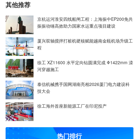
其他推荐
京杭运河淮安四线船闸工程：上海振中EP200免共
振振动锤高效助力国家水运重点项目建设
厦兴双轴搅拌打桩机硬核赋能越南金瓯机场升级工
程
徐工 XZ11600 水平定向钻圆满完成 Φ1422mm 滦
河穿越施工
泰信机械携手国网湖南亮相2026厦门电力建设科
技大会
徐工海外首座新能源工厂在印尼投产
热门排行