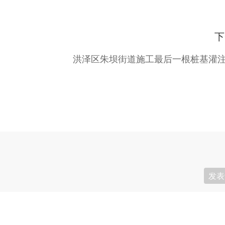
下
洪泽区朱坝街道施工最后一根桩基灌
发表