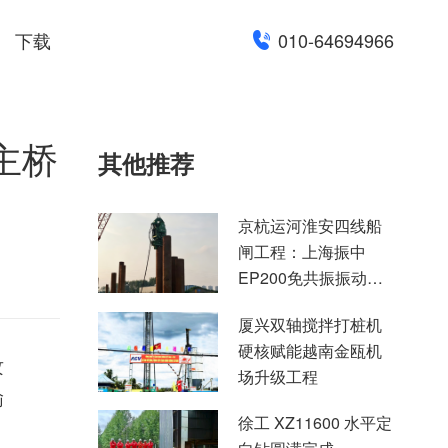
下载
010-64694966
主桥
其他推荐
京杭运河淮安四线船
闸工程：上海振中
EP200免共振振动锤
高效助力国家水运重
厦兴双轴搅拌打桩机
点项目建设
硬核赋能越南金瓯机
攻
场升级工程
输
徐工 XZ11600 水平定