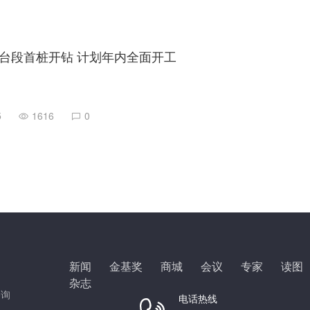
台段首桩开钻 计划年内全面开工
5
1616
0
新闻
金基奖
商城
会议
专家
读图
杂志
咨询
电话热线