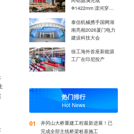
向钻圆满完成
Φ1422mm 滦河穿越
施工
泰信机械携手国网湖
南亮相2026厦门电力
建设科技大会
徐工海外首座新能源
工厂在印尼投产
长
生
热门排行
实
Hot News
01
井冈山大桥重建工程最新进展！已
量
完成全部主线桥梁桩基施工