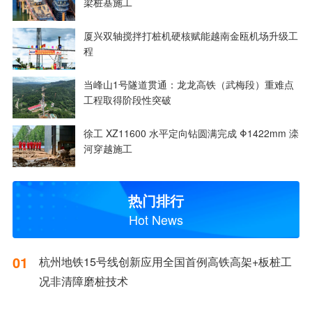
梁桩基施工
厦兴双轴搅拌打桩机硬核赋能越南金瓯机场升级工
程
当峰山1号隧道贯通：龙龙高铁（武梅段）重难点
工程取得阶段性突破
徐工 XZ11600 水平定向钻圆满完成 Φ1422mm 滦
河穿越施工
热门排行
Hot News
01
杭州地铁15号线创新应用全国首例高铁高架+板桩工
况非清障磨桩技术