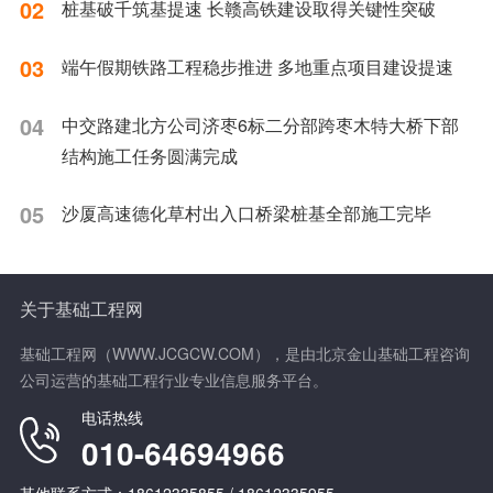
02
桩基破千筑基提速 长赣高铁建设取得关键性突破
03
端午假期铁路工程稳步推进 多地重点项目建设提速
04
中交路建北方公司济枣6标二分部跨枣木特大桥下部
结构施工任务圆满完成
05
沙厦高速德化草村出入口桥梁桩基全部施工完毕
关于基础工程网
基础工程网（WWW.JCGCW.COM），是由北京金山基础工程咨询
公司运营的基础工程行业专业信息服务平台。
电话热线
010-64694966
其他联系方式：18612335855 / 18612335955