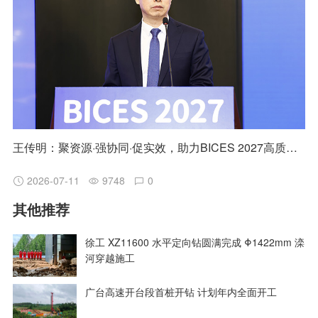
王传明：聚资源·强协同·促实效，助力BICES 2027高质量发展
2026-07-11
9748
0
其他推荐
徐工 XZ11600 水平定向钻圆满完成 Φ1422mm 滦
河穿越施工
广台高速开台段首桩开钻 计划年内全面开工