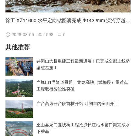
徐工 XZ11600 水平定向钻圆满完成 Φ1422mm 滦河穿越施工
2026-08-05
1598
0
其他推荐
井冈山大桥重建工程最新进展！已完成全部主线桥
梁桩基施工
当峰山1号隧道贯通：龙龙高铁（武梅段）重难点
工程取得阶段性突破
广台高速开台段首桩开钻 计划年内全面开工
巫山县龙门复线桥工程抢抓长江枯水窗口期完成水
下桩基