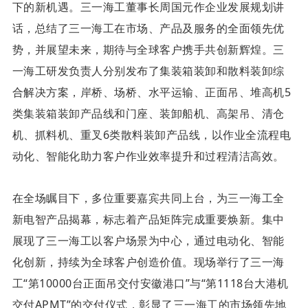
下的新机遇。
三一海工董事长周国元作企业发展规划讲
话，总结了三一海工在市场、产品及服务的全面领先优
势，并展望未来，期待与全球客户携手共创新辉煌。
三
一海工研发负责人分别发布了集装箱装卸和散料装卸综
合解决方案，岸桥、场桥、水平运输、正面吊、堆高机5
类集装箱装卸产品线和门座、装卸船机、高架吊、清仓
机、抓料机、重叉6类散料装卸产品线，以作业全流程电
动化、智能化助力客户作业效率提升和过程清洁高效。
在全场瞩目下，多位重要嘉宾共同上台，为三一海工全
新电智产品揭幕，标志着产品矩阵完成重要焕新。集中
展现了三一海工以客户场景为中心，通过电动化、智能
化创新，持续为全球客户创造价值。
现场举行了三一海
工“第10000台正面吊交付安徽港口”与“第1118台大港机
交付APMT”的交付仪式，彰显了三一海工的市场领先地