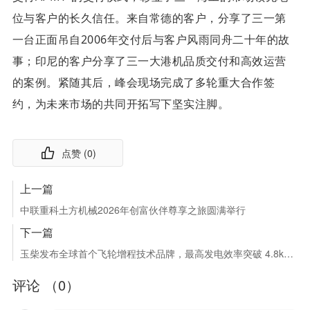
位与客户的长久信任。
来自常德的客户，分享了三一第
一台正面吊自2006年交付后与客户风雨同舟二十年的故
事；印尼的客户分享了三一大港机品质交付和高效运营
的案例。
紧随其后，峰会现场完成了多轮重大合作签
约，为未来市场的共同开拓写下坚实注脚。
点赞 (
0
)
上一篇
中联重科土方机械2026年创富伙伴尊享之旅圆满举行
下一篇
玉柴发布全球首个飞轮增程技术品牌，最高发电效率突破 4.8kWh/L
评论 （
0
）