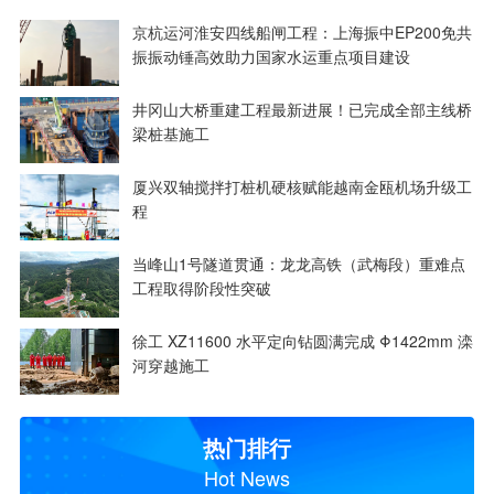
京杭运河淮安四线船闸工程：上海振中EP200免共
振振动锤高效助力国家水运重点项目建设
井冈山大桥重建工程最新进展！已完成全部主线桥
梁桩基施工
厦兴双轴搅拌打桩机硬核赋能越南金瓯机场升级工
程
当峰山1号隧道贯通：龙龙高铁（武梅段）重难点
工程取得阶段性突破
徐工 XZ11600 水平定向钻圆满完成 Φ1422mm 滦
河穿越施工
热门排行
Hot News