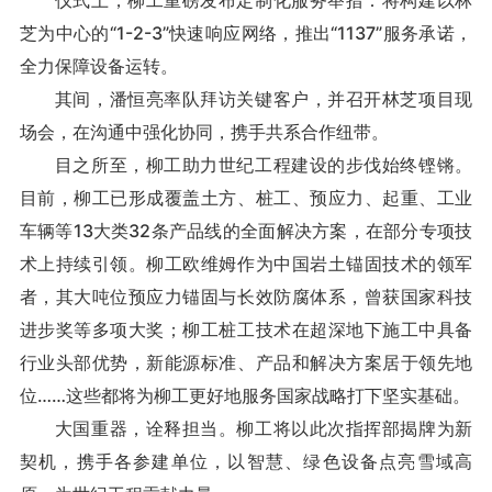
仪式上，柳工重磅发布定制化服务举措：将构建以林
芝为中心的“1-2-3”快速响应网络，推出“1137”服务承诺，
全力保障设备运转。
其间，潘恒亮率队拜访关键客户，并召开林芝项目现
场会，在沟通中强化协同，携手共系合作纽带。
目之所至，柳工助力世纪工程建设的步伐始终铿锵。
目前，柳工已形成覆盖土方、桩工、预应力、起重、工业
车辆等13大类32条产品线的全面解决方案，在部分专项技
术上持续引领。柳工欧维姆作为中国岩土锚固技术的领军
者，其大吨位预应力锚固与长效防腐体系，曾获国家科技
进步奖等多项大奖；柳工桩工技术在超深地下施工中具备
行业头部优势，新能源标准、产品和解决方案居于领先地
位……这些都将为柳工更好地服务国家战略打下坚实基础。
大国重器，诠释担当。柳工将以此次指挥部揭牌为新
契机，携手各参建单位，以智慧、绿色设备点亮雪域高