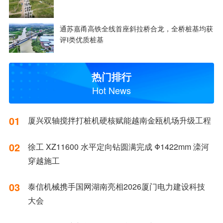
通苏嘉甬高铁全线首座斜拉桥合龙，全桥桩基均获
评Ⅰ类优质桩基
热门排行
Hot News
01
厦兴双轴搅拌打桩机硬核赋能越南金瓯机场升级工程
02
徐工 XZ11600 水平定向钻圆满完成 Φ1422mm 滦河
穿越施工
03
泰信机械携手国网湖南亮相2026厦门电力建设科技
大会