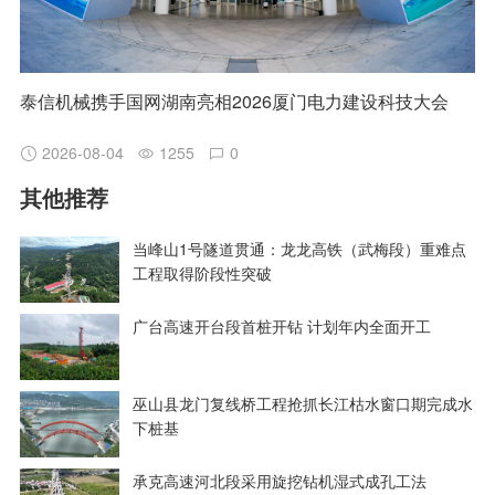
泰信机械携手国网湖南亮相2026厦门电力建设科技大会
2026-08-04
1255
0
其他推荐
当峰山1号隧道贯通：龙龙高铁（武梅段）重难点
工程取得阶段性突破
广台高速开台段首桩开钻 计划年内全面开工
巫山县龙门复线桥工程抢抓长江枯水窗口期完成水
下桩基
承克高速河北段采用旋挖钻机湿式成孔工法