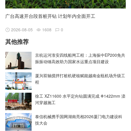
广台高速开台段首桩开钻 计划年内全面开工
2026-08-05
1608
0
其他推荐
京杭运河淮安四线船闸工程：上海振中EP200免共
振振动锤高效助力国家水运重点项目建设
厦兴双轴搅拌打桩机硬核赋能越南金瓯机场升级工
程
徐工 XZ11600 水平定向钻圆满完成 Φ1422mm 滦
河穿越施工
泰信机械携手国网湖南亮相2026厦门电力建设科
技大会