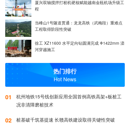
厦兴双轴搅拌打桩机硬核赋能越南金瓯机场升级工
程
当峰山1号隧道贯通：龙龙高铁（武梅段）重难点
工程取得阶段性突破
徐工 XZ11600 水平定向钻圆满完成 Φ1422mm 滦
河穿越施工
热门排行
Hot News
01
杭州地铁15号线创新应用全国首例高铁高架+板桩工
况非清障磨桩技术
02
桩基破千筑基提速 长赣高铁建设取得关键性突破