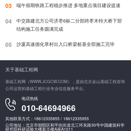
03
端午假期铁路工程稳步推进 多地重点项目建设提速
04
中交路建北方公司济枣6标二分部跨枣木特大桥下部
结构施工任务圆满完成
05
沙厦高速德化草村出入口桥梁桩基全部施工完毕
关于基础工程网
基础工程网（WWW.JCGCW.COM），是由北京金山基础工程咨询
公司运营的基础工程行业专业信息服务平台。
电话热线
010-64694966
其他联系方式：18612335855 / 18612335955
公司地址：北京市朝阳区和平街街道北三环东路30号中国建筑科学
研究院科研试验大楼新主楼A座A1011