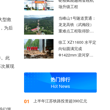
硬核赋能越南金瓯机
场升级工程
当峰山1号隧道贯通：
大型救
龙龙高铁（武梅段）
，为后
重难点工程取得阶段
性突破
徐工 XZ11600 水平定
向钻圆满完成
Φ1422mm 滦河穿越
件。此
施工
再次展现
热门排行
Hot News
01
上半年江苏铁路投资超390亿元
我们第