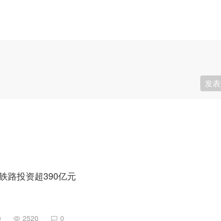
发表
铁路投资超390亿元
0
2520
0