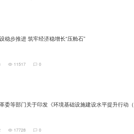
设稳步推进 筑牢经济稳增长“压舱石”
8
11517
0
2
17728
0