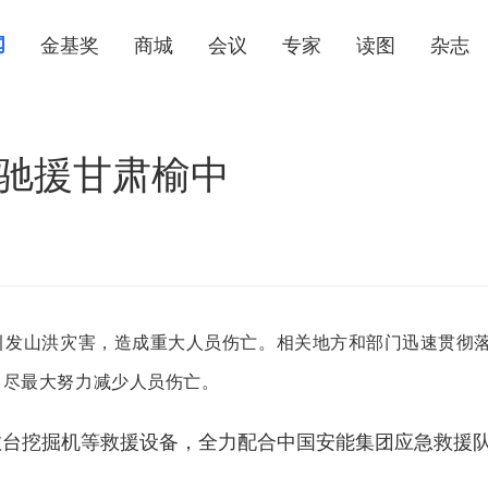
闻
金基奖
商城
会议
专家
读图
杂志
急驰援甘肃榆中
引发山洪灾害，造成重大人员伤亡。
相关地方和部门迅速贯彻
，尽最大努力减少人员伤亡。
数台挖掘机等救援设备，全力配合中国安能集团应急救援