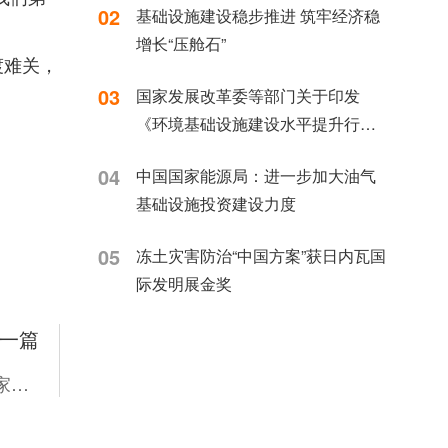
02
基础设施建设稳步推进 筑牢经济稳
增长“压舱石”
渡难关，
03
国家发展改革委等部门关于印发
《环境基础设施建设水平提升行动
（2023—2025年）》的通知 发改环
04
中国国家能源局：进一步加大油气
资〔2023〕1046号
基础设施投资建设力度
05
冻土灾害防治“中国方案”获日内瓦国
际发明展金奖
一篇
抢险救灾 | 以专业力量筑牢安全防线，守护百姓家园——地勘院工程地质勘察院助力北京密云灾后重建