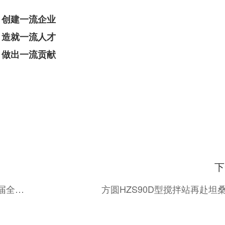
创建一流企业
造就一流人才
做出一流贡献
下
企业动态｜祝贺玉柴 R65 旋挖钻机荣获第十一届全国“紫金奖”铜奖，创新设计引领行业标杆！
方圆HZS90D型搅拌站再赴坦