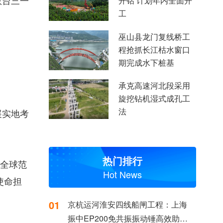
数台三一
开钻 计划年内全面开
工
巫山县龙门复线桥工
程抢抓长江枯水窗口
期完成水下桩基
承克高速河北段采用
旋挖钻机湿式成孔工
法
展实地考
热门排行
在全球范
Hot News
使命担
01
京杭运河淮安四线船闸工程：上海
振中EP200免共振振动锤高效助力