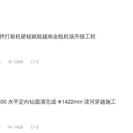
拌打桩机硬核赋能越南金瓯机场升级工程
6
1346
0
1600 水平定向钻圆满完成 Φ1422mm 滦河穿越施工
5
1424
0