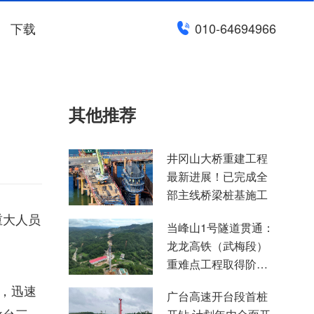
下载
010-64694966
其他推荐
井冈山大桥重建工程
最新进展！已完成全
部主线桥梁桩基施工
重大人员
当峰山1号隧道贯通：
龙龙高铁（武梅段）
重难点工程取得阶段
性突破
，迅速
广台高速开台段首桩