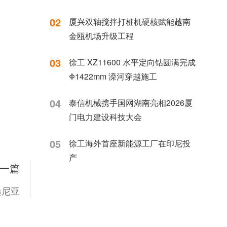
国家水运重点项目建设
02
厦兴双轴搅拌打桩机硬核赋能越南
金瓯机场升级工程
03
徐工 XZ11600 水平定向钻圆满完成
Φ1422mm 滦河穿越施工
04
泰信机械携手国网湖南亮相2026厦
门电力建设科技大会
05
徐工海外首座新能源工厂在印尼投
产
一篇
桑尼亚