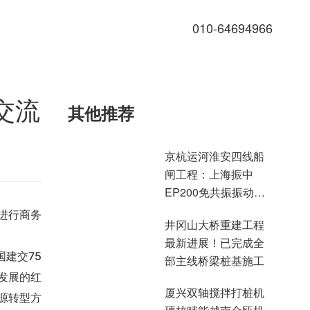
010-64694966
交流
其他推荐
京杭运河淮安四线船
闸工程：上海振中
EP200免共振振动锤
高效助力国家水运重
进行商务
井冈山大桥重建工程
点项目建设
最新进展！已完成全
部主线桥梁桩基施工
建交75
发展的红
厦兴双轴搅拌打桩机
源转型方