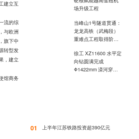
硬核赋能越南金瓯机
场升级工程
工建立互
当峰山1号隧道贯通：
一流的综
龙龙高铁（武梅段）
，与欧洲
重难点工程取得阶段
，旗下中
性突破
徐工 XZ11600 水平定
源转型发
向钻圆满完成
果，建立
Φ1422mm 滦河穿越
施工
使馆商务
热门排行
Hot News
01
上半年江苏铁路投资超390亿元