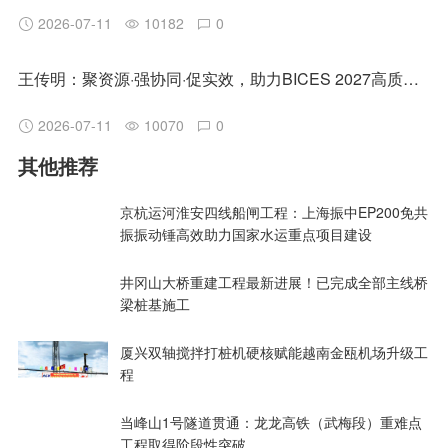
2026-07-11
10182
0
王传明：聚资源·强协同·促实效，助力BICES 2027高质量发展
2026-07-11
10070
0
其他推荐
京杭运河淮安四线船闸工程：上海振中EP200免共
振振动锤高效助力国家水运重点项目建设
井冈山大桥重建工程最新进展！已完成全部主线桥
梁桩基施工
厦兴双轴搅拌打桩机硬核赋能越南金瓯机场升级工
程
当峰山1号隧道贯通：龙龙高铁（武梅段）重难点
工程取得阶段性突破