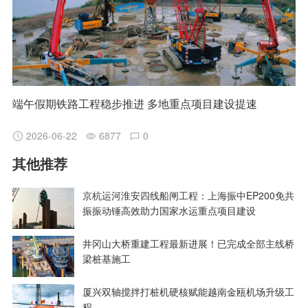
端午假期铁路工程稳步推进 多地重点项目建设提速
2026-06-22
6877
0
其他推荐
京杭运河淮安四线船闸工程：上海振中EP200免共
振振动锤高效助力国家水运重点项目建设
井冈山大桥重建工程最新进展！已完成全部主线桥
梁桩基施工
厦兴双轴搅拌打桩机硬核赋能越南金瓯机场升级工
程