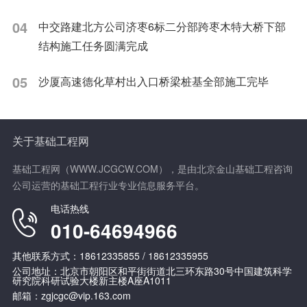
04
中交路建北方公司济枣6标二分部跨枣木特大桥下部
结构施工任务圆满完成
05
沙厦高速德化草村出入口桥梁桩基全部施工完毕
关于基础工程网
基础工程网（WWW.JCGCW.COM），是由北京金山基础工程咨询
公司运营的基础工程行业专业信息服务平台。
电话热线
010-64694966
其他联系方式：18612335855 / 18612335955
公司地址：北京市朝阳区和平街街道北三环东路30号中国建筑科学
研究院科研试验大楼新主楼A座A1011
邮箱：zgjcgc@vip.163.com