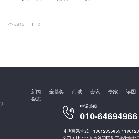
2
6845
0
新闻
金基奖
商城
会议
专家
读图
杂志
咨询
电话热线
010-64694966
其他联系方式：18612335855 / 186123
公司地址：北京市朝阳区和平街街道北三