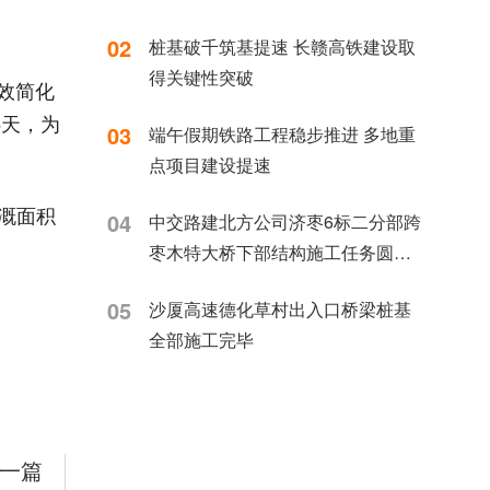
02
桩基破千筑基提速 长赣高铁建设取
得关键性突破
效简化
5天，为
03
端午假期铁路工程稳步推进 多地重
点项目建设提速
灌溉面积
04
中交路建北方公司济枣6标二分部跨
枣木特大桥下部结构施工任务圆满
完成
05
沙厦高速德化草村出入口桥梁桩基
全部施工完毕
一篇