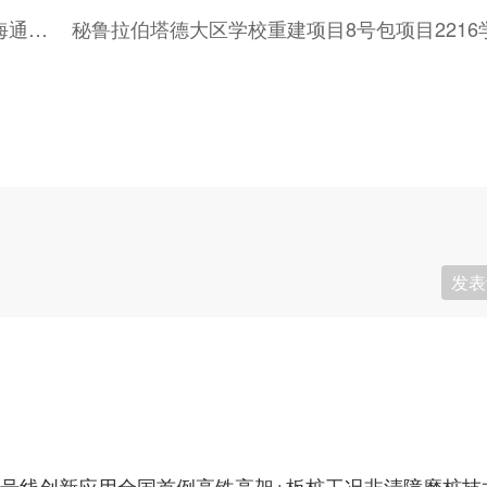
大湾区重大工程+1！中交路建参建的黄茅海跨海通道项目建成通车
发表
5号线创新应用全国首例高铁高架+板桩工况非清障磨桩技