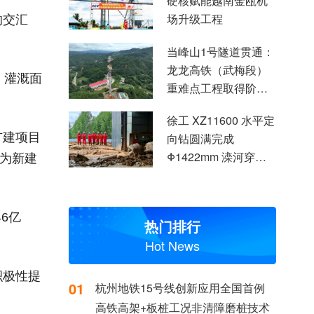
硬核赋能越南金瓯机
场升级工程
的交汇
当峰山1号隧道贯通：
龙龙高铁（武梅段）
，灌溉面
重难点工程取得阶段
性突破
徐工 XZ11600 水平定
扩建项目
向钻圆满完成
Φ1422mm 滦河穿越
要为新建
施工
6亿
热门排行
Hot News
积极性提
01
杭州地铁15号线创新应用全国首例
高铁高架+板桩工况非清障磨桩技术