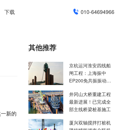
下载
010-64694966
其他推荐
京杭运河淮安四线船
闸工程：上海振中
EP200免共振振动锤
高效助力国家水运重
井冈山大桥重建工程
点项目建设
最新进展！已完成全
部主线桥梁桩基施工
然一新的
厦兴双轴搅拌打桩机