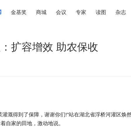
闻
金基奖
商城
会议
专家
读图
杂志
：扩容增效 助农保收
菜灌溉得到了保障，谢谢你们!”站在湖北省浮桥河灌区焕
看着自家的田地，激动地说。