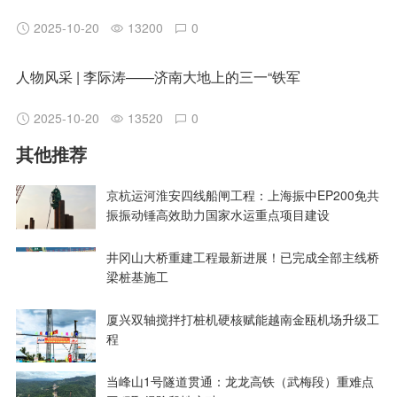
2025-10-20
13200
0
人物风采 | 李际涛——济南大地上的三一“铁军
2025-10-20
13520
0
其他推荐
京杭运河淮安四线船闸工程：上海振中EP200免共
振振动锤高效助力国家水运重点项目建设
井冈山大桥重建工程最新进展！已完成全部主线桥
梁桩基施工
厦兴双轴搅拌打桩机硬核赋能越南金瓯机场升级工
程
当峰山1号隧道贯通：龙龙高铁（武梅段）重难点