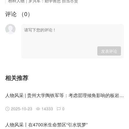
榜样人物｜罗兴军：勤学善思 担当尽责
评论 （
0
）
发表评论
相关推荐
人物风采 | 贵州大学陶铁军等：考虑层理倾角影响的板岩掏槽角度最优设计研究
2025-10-23
14333
0
人物风采丨在4700米生命禁区“引水筑梦”