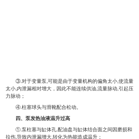
③.对于变量泵,可能是由于变量机构的偏角太小,使流量
太小,内泄漏相对增大，因此不能连续供油,流量脉动,引起压
力脉动；
④.柱塞球头与滑靴配合松动。
四、泵发热油液温升过高
①.泵柱塞与缸体孔.配油盘与缸体结合面之间因磨损和
拉伤,导致内泄漏增大,转化为热能造成温升；