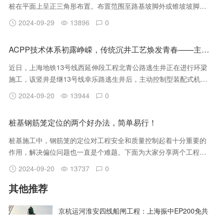
桩在平面上呈正三角形布置。布置范围至路基坡脚外或锥坡坡脚
外。
2024-09-29
13896
0
ACPP技术体系初露峥嵘，传统沉井工艺焕发青春——主动控制型装配式沉井工法再次应用
近日，上海地铁13号线西延伸段工程北青公路逃生井正在进行环梁
施工，该竖井是继13号线幸乐路逃生井后，主动控制型装配式机械
化沉井ACPP(Active Control Precast Press-in Shaft)的又一工程应
2024-09-20
13944
0
用。
桩基钢筋笼定位的两个好办法，简单易行！
桩基施工中，钢筋笼的定位对工程安全和质量控制起着十分重要的
作用，解决偏位问题也一直是个难题。下面为大家分享两个工程案
例，分别看一下现场施工人员是如何集思广益，通过简单易行的办
2024-09-20
13737
0
法，解决钢筋笼偏位问题！
其他推荐
京杭运河淮安四线船闸工程：上海振中EP200免共