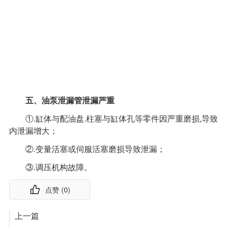
五、油泵泄漏管泄漏严重
①.缸体与配油盘.柱塞与缸体孔等零件因严重磨损,导致
内泄漏增大；
②.变量活塞或伺服活塞磨损导致泄漏；
③.调压机构故障。
点赞 (
0
)
上一篇