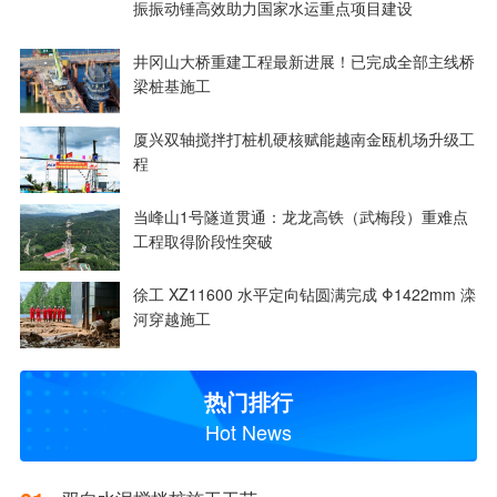
振振动锤高效助力国家水运重点项目建设
井冈山大桥重建工程最新进展！已完成全部主线桥
梁桩基施工
厦兴双轴搅拌打桩机硬核赋能越南金瓯机场升级工
程
当峰山1号隧道贯通：龙龙高铁（武梅段）重难点
工程取得阶段性突破
徐工 XZ11600 水平定向钻圆满完成 Φ1422mm 滦
河穿越施工
热门排行
Hot News