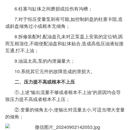
6.柱塞与缸体之间磨损或拉伤有沟槽；
7.对于恒压变量泵则有可能,如控制斜盘的柱塞卡阻,造
成斜盘倾角过小或根本无倾角；
8.拆修装配时,配油盘孔未对正泵盖上安装的定位销,因
而互相顶住,不能使配油盘和缸体贴合,造成高低压油液短接
互通,打不上油；
9.油温太高,泵的内泄漏量大；
10.系统其它元件的故障造成的泄损大。
二、压力提不高或根本不上压
①.上述“输出流量不够或者根本不上油”的原因均会导
致压力提不高或者根本不上压；
②.变量的倾角太小,使输出对流量太小,可适当增大变量
的倾角；