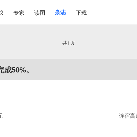
议
专家
读图
杂志
下载
共
1
页
成50%。
元
连宿高