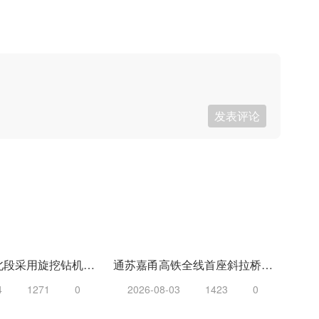
发表评论
承克高速河北段采用旋挖钻机湿式成孔工法
通苏嘉甬高铁全线首座斜拉桥合龙，全桥桩基均获评Ⅰ类优质桩基
4
1271
0
2026-08-03
1423
0