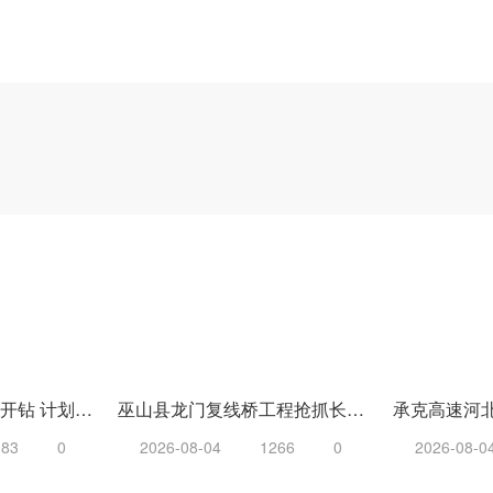
广台高速开台段首桩开钻 计划年内全面开工
巫山县龙门复线桥工程抢抓长江枯水窗口期完成水下桩基
183
0
2026-08-04
1266
0
2026-08-0