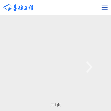
共
1
页