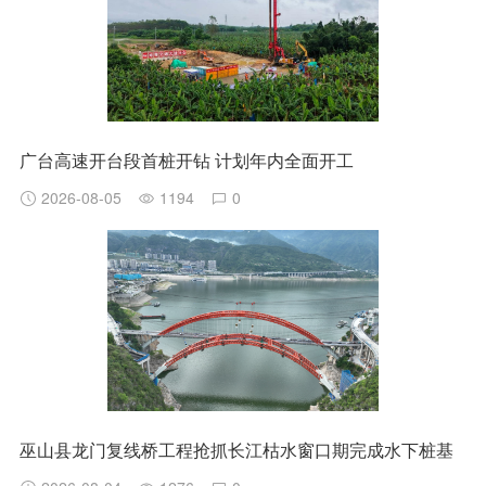
广台高速开台段首桩开钻 计划年内全面开工
2026-08-05
1194
0
巫山县龙门复线桥工程抢抓长江枯水窗口期完成水下桩基