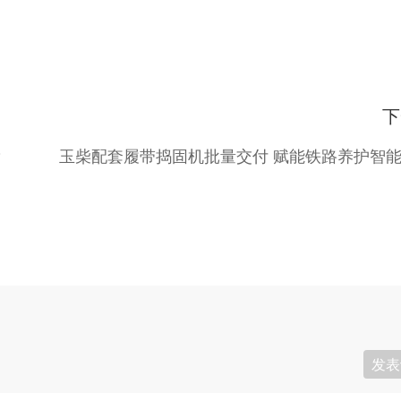
下
？
发表