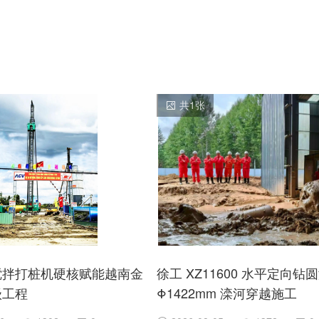
共
1
张
搅拌打桩机硬核赋能越南金
徐工 XZ11600 水平定向钻
级工程
Φ1422mm 滦河穿越施工