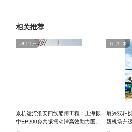
相关推荐
共
1
张
共
1
张
京杭运河淮安四线船闸工程：上海振
厦兴双轴
中EP200免共振振动锤高效助力国家
瓯机场升
水运重点项目建设