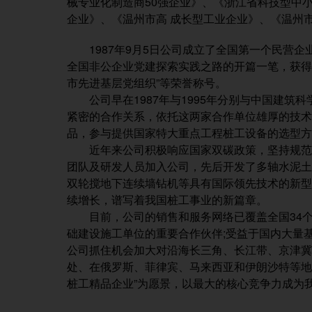
械专业化制造商50强企业》、《浙江省科技型中
企业》、《温州市高 成长型工业企业》、《温州
1987年9月5日公司成立了全国第一个民营企
全国非公企业党建探索实践之路的开篇一笔，获得了“
市先进基层党组织”等荣誉称号。
公司早在1987年与1995年分别与中国建筑
紧密的合作关系，依托这两家合作单位雄厚的技
品，参与提供国家特大重点工程桩工设备的选型
近年来公司积极响应国家双碳政策，坚持规范化
团队及研发人员加入公司，先后开发了多轴水泥
双轮搅地下连续墙钻机等具有国际领先技术的新型
续增长，谱写着我国桩工事业的新篇章。
目前，公司的销售和服务网络已覆盖全国34个
础建设施工单位的重要合作伙伴;受益于国内大量基
公司抓住机会加大对沿海长三角、长江带、京津
处、在俄罗斯、菲律宾、马来西亚和伊朗沙特等地
桩工精品企业”为愿景，以最大的核心竞争力成为