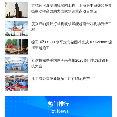
京杭运河淮安四线船闸工程：上海振中EP200免共
振振动锤高效助力国家水运重点项目建设
厦兴双轴搅拌打桩机硬核赋能越南金瓯机场升级工
程
徐工 XZ11600 水平定向钻圆满完成 Φ1422mm 滦
河穿越施工
泰信机械携手国网湖南亮相2026厦门电力建设科
技大会
徐工海外首座新能源工厂在印尼投产
热门排行
Hot News