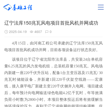
辽宁法库150兆瓦风电项目首批风机并网成功
2025-04-19
4607
0
4月15日，由河南工程公司承建的辽宁法库150兆瓦风
电项目首批风机成功并网，目前各项设备运行状态良好。
该项目位于辽宁省沈阳市法库县，共安装24台单机容
量6.25兆瓦的风力发电机组，总装机容量150兆瓦。风电场
内新建一座220千伏升压站，配备1台主变压器及15兆瓦/ 30
兆瓦时储能设备，并新建1回220千伏架空线路——宏康
线，接入康平电厂新建主变220千伏侧并入电网。项目建成
后，每年预计向电网输送绿色电能4.2亿千瓦时，年等效满
负荷小时数为2800小时。本项目整体投运后将有效缓解当
地环境保护压力，有利于辽宁省电网的能源结构调整，促