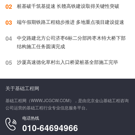
02
桩基破千筑基提速 长赣高铁建设取得关键性突破
03
端午假期铁路工程稳步推进 多地重点项目建设提速
04
中交路建北方公司济枣6标二分部跨枣木特大桥下部
结构施工任务圆满完成
05
沙厦高速德化草村出入口桥梁桩基全部施工完毕
关于基础工程网
基础工程网（WWW.JCGCW.COM），是由北京金山基础工程咨询
公司运营的基础工程行业专业信息服务平台。
电话热线
010-64694966