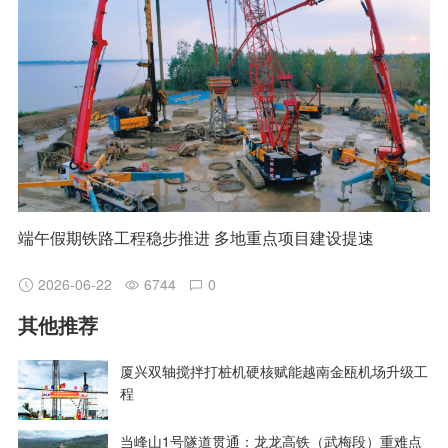
端午假期铁路工程稳步推进 多地重点项目建设提速
2026-06-22
6744
0
其他推荐
厦兴双轴搅拌打桩机硬核赋能越南金瓯机场升级工
程
当峰山1号隧道贯通：龙龙高铁（武梅段）重难点