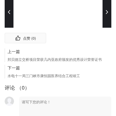
点赞 (
0
)
上一篇
邦贝德立交桥项目荣获几内亚政府颁发的优秀设计荣誉证书
下一篇
水电十一局三门峡市康恒园医养结合工程竣工
评论 （
0
）