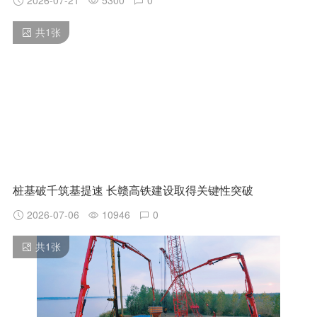
2026-07-21
5300
0
共
1
张
桩基破千筑基提速 长赣高铁建设取得关键性突破
2026-07-06
10946
0
共
1
张