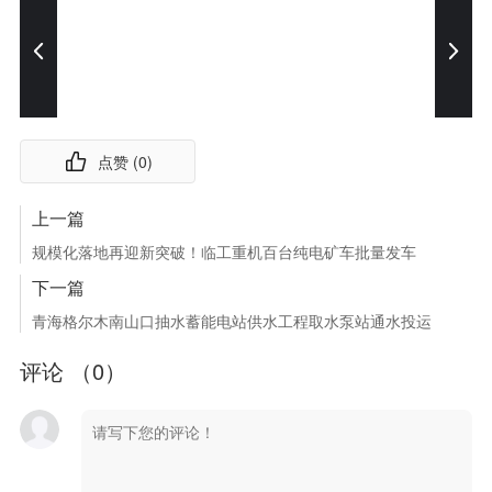
点赞 (
0
)
上一篇
规模化落地再迎新突破！临工重机百台纯电矿车批量发车
下一篇
青海格尔木南山口抽水蓄能电站供水工程取水泵站通水投运
评论 （
0
）